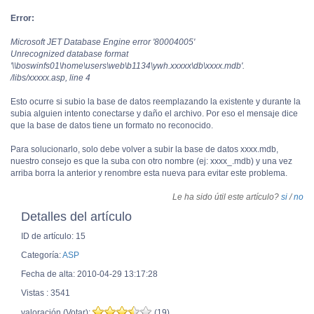
Error:
Microsoft JET Database Engine error '80004005'
Unrecognized database format
'\\boswinfs01\home\users\web\b1134\ywh.xxxxx\db\xxxx.mdb'.
/libs/xxxxx.asp, line 4
Esto ocurre si subio la base de datos reemplazando la existente y durante la
subia alguien intento conectarse y daño el archivo. Por eso el mensaje dice
que la base de datos tiene un formato no reconocido.
Para solucionarlo, solo debe volver a subir la base de datos xxxx.mdb,
nuestro consejo es que la suba con otro nombre (ej: xxxx_.mdb) y una vez
arriba borra la anterior y renombre esta nueva para evitar este problema.
Le ha sido útil este artículo?
si
/
no
Detalles del artículo
ID de artículo: 15
Categoría:
ASP
Fecha de alta: 2010-04-29 13:17:28
Vistas : 3541
valoración (Votar):
(19)